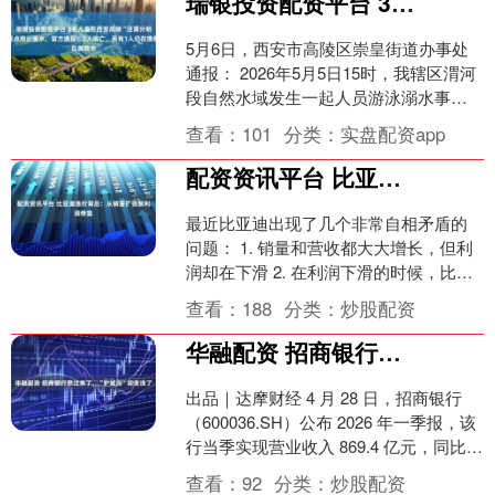
瑞银投资配资平台 3名儿童在西安高陵“泾渭分明”景点附近落水，官方通报：2人溺亡，另有1人仍在搜救中
5月6日，西安市高陵区崇皇街道办事处
通报： 2026年5月5日15时，我辖区渭河
段自然水域发生一起人员游泳溺水事
件。我区立即启动应急响应，应急、消
查看：
101
分类：
实盘配资app
防、公安、水务....
配资资讯平台 比亚迪涨价背后：从销量扩张到利润修复
最近比亚迪出现了几个非常自相矛盾的
问题： 1. 销量和营收都大大增长，但利
润却在下滑 2. 在利润下滑的时候，比亚
迪却宣布涨价 这些互相矛盾、非常蹊跷
查看：
188
分类：
炒股配资
的做法，背....
华融配资 招商银行熬过来了，“护城河”却变浅了
出品｜达摩财经 4 月 28 日，招商银行
（600036.SH）公布 2026 年一季报，该
行当季实现营业收入 869.4 亿元，同比增
长 3.81%，归属于股....
查看：
92
分类：
炒股配资