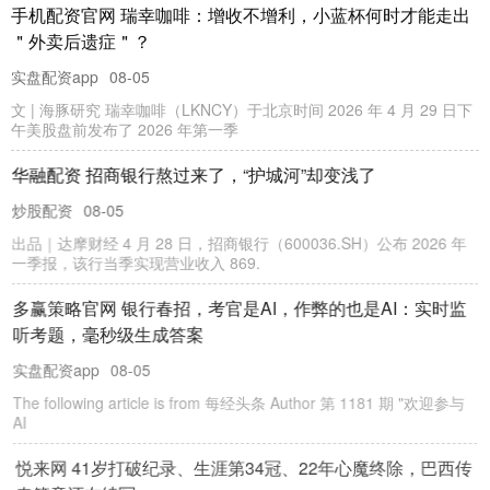
手机配资官网 瑞幸咖啡：增收不增利，小蓝杯何时才能走出
＂外卖后遗症＂？
实盘配资app
08-05
文 | 海豚研究 瑞幸咖啡（LKNCY）于北京时间 2026 年 4 月 29 日下
午美股盘前发布了 2026 年第一季
华融配资 招商银行熬过来了，“护城河”却变浅了
炒股配资
08-05
出品｜达摩财经 4 月 28 日，招商银行（600036.SH）公布 2026 年
一季报，该行当季实现营业收入 869.
多赢策略官网 银行春招，考官是AI，作弊的也是AI：实时监
听考题，毫秒级生成答案
实盘配资app
08-05
The following article is from 每经头条 Author 第 1181 期 "欢迎参与
AI
悦来网 41岁打破纪录、生涯第34冠、22年心魔终除，巴西传