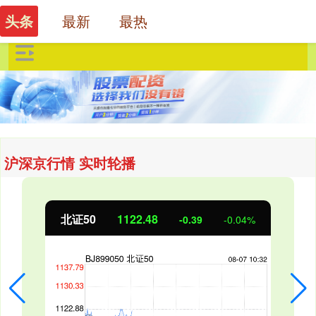
最新
最热
头条
沪深京行情 实时轮播
北证50
1122.48
-0.39
-0.04%