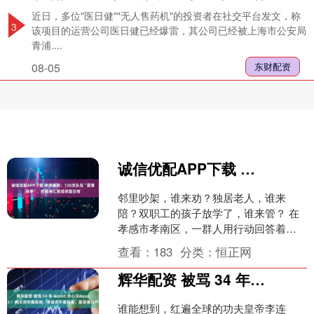
近日，多位"医日健""无人售药机"的投资者在社交平台发文，称
3
该项目的运营公司医日健已经爆雷，其公司已经被上海市公安局
青浦....
08-05
东财配资
诚信优配APP下载 孝感孝南：130支队伍“爱管闲事”，把善举汇聚成邻里日常
邻里吵架，谁来劝？独居老人，谁来
陪？双职工的孩子放学了，谁来管？ 在
孝感市孝南区，一群人用行动回答着这
些问题。有人退休后当起调解员，有人
查看：
183
分类：
恒正网
大学期间结对陪老人，有人....
辉华配资 被骂 34 年 &quot;负心汉&quot;！向太突然爆真相：李连杰不是抛妻，是净身出户
谁能想到，红遍全球的功夫皇帝李连