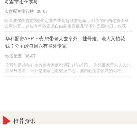
奇篇章还在续写
实盘配资排行榜
08-07
随着波尔图提前2轮锁定本赛季葡超联赛冠军，41岁的巴西老将蒂亚
戈席尔瓦，这位今年冬窗以自由身重返巨龙球场的巴西中卫，收获
华利配资APP下载 想带老人去阜外，挂号难、老人又怕花
钱？公主岭每周六有阜外专家
炒股配资
08-07
这可能是很多心血管患者家庭都遇到过的难题。 你想带家里老人去北
京阜外看看，阜外是国家心血管病中心，国内心血管领域的标杆。
推荐资讯