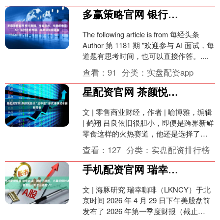
多赢策略官网 银行春招，考官是AI，作弊的也是AI：实时监听考题，毫秒级生成答案
The following article is from 每经头条
Author 第 1181 期 "欢迎参与 AI 面试，每
道题有思考时间，也可以直接作答。....
查看：
91
分类：
实盘配资app
星配资官网 茶颜悦色以“店中店”形式谨慎试水新鲜零食
文 | 零售商业财经，作者 | 喻博雅，编辑
| 鹤翔 吕良依旧很胆小，即便是跨界新鲜
零食这样的火热赛道，他还是选择了以
店中店的形式谨慎试水。 4 月 28 日....
查看：
127
分类：
实盘配资排行榜
手机配资官网 瑞幸咖啡：增收不增利，小蓝杯何时才能走出＂外卖后遗症＂？
文 | 海豚研究 瑞幸咖啡（LKNCY）于北
京时间 2026 年 4 月 29 日下午美股盘前
发布了 2026 年第一季度财报（截止