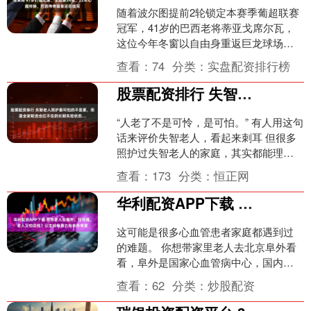
随着波尔图提前2轮锁定本赛季葡超联赛
冠军，41岁的巴西老将蒂亚戈席尔瓦，
这位今年冬窗以自由身重返巨龙球场的
巴西中卫，收获了职业生涯第34座冠军
查看：
74
分类：
实盘配资排行榜
奖杯。 随着席尔瓦....
股票配资排行 失智老人照护最可怕的不是累，而是全家轮流也扛不住的长期失控状态…
“人老了不是可怜，是可怕。” 有人用这句
话来评价失智老人，看起来刺耳 但很多
照护过失智老人的家庭，其实都能理解
这句话 阿尔兹海默症这类失智疾病，有
查看：
173
分类：
恒正网
一个很现实的特....
华利配资APP下载 想带老人去阜外，挂号难、老人又怕花钱？公主岭每周六有阜外专家
这可能是很多心血管患者家庭都遇到过
的难题。 你想带家里老人去北京阜外看
看，阜外是国家心血管病中心，国内心
血管领域的标杆。但两个坎儿过不去：
查看：
62
分类：
炒股配资
专家号挂不上，老人自己....