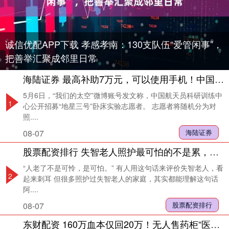
诚信优配APP下载 孝感孝南：130支队伍“爱管闲事”，
把善举汇聚成邻里日常
海陆证券 最高补助7万元，可以使用手机！中国航天员中心招“躺着赚钱”志愿者？详情戳→
5月6日，“我们的太空”微博账号发文称，中国航天员科研训练中
1
心公开招募“地星三号”卧床实验志愿者。 志愿者将随机分为对
照....
08-07
海陆证券
股票配资排行 失智老人照护最可怕的不是累，而是全家轮流也扛不住的长期失控状态…
“人老了不是可怜，是可怕。” 有人用这句话来评价失智老人，看
2
起来刺耳 但很多照护过失智老人的家庭，其实都能理解这句话
阿....
08-07
股票配资排行
东财配资 160万血本仅回20万！无人售药柜“医日健”爆雷，牵出复杂“假国企”江湖