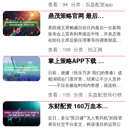
2025 年 3 月），整....
查看：
94
分类：
实盘配资app
鼎茂策略官网 最后一舞！鲍威尔新闻发布全文：将留任美联储理事、不当影子主席
美联储主席鲍威尔在任内最后一次新闻
发布会上宣布利率接近中性，并表态将
在卸任主席后留任理事等待调查彻底结
束。 当地时间周三，美联储宣布将联邦
查看：
109
分类：
恒正网
基金利率目标区间维持在....
掌上策略APP下载 谢娜称演唱会邀请了张杰的团队：票价是覆盖不了成本的，我相信所有人会看到我的诚意
日前，谢娜《快乐万岁 我们的青春》成
都演唱会门票开售，结果让不少人意外
——不仅在极短时间内售罄，就连粉丝
呼吁加场的场次，也实现了"秒罄"。对于
查看：
135
分类：
实盘配资排行榜
一位大众认知里"主....
东财配资 160万血本仅回20万！无人售药柜“医日健”爆雷，牵出复杂“假国企”江湖
近日，多位"医日健""无人售药机"的投资
者在社交平台发文，称该项目的运营公