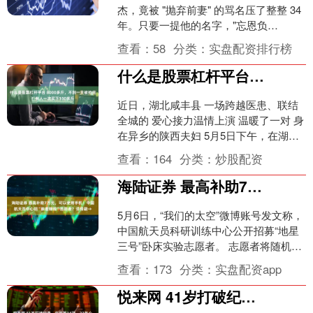
杰，竟被 "抛弃前妻" 的骂名压了整整 34
年。只要一提他的名字，"忘恩负
义"、"薄情寡义" 的标签就甩不掉。 直到
查看：
58
分类：
实盘配资排行榜
2026....
什么是股票杠杆平台 8000多斤，不到一天被抢完！有人一次买下100多斤
近日，湖北咸丰县 一场跨越医患、联结
全城的 爱心接力温情上演 温暖了一对 身
在异乡的陕西夫妇 5月5日下午，在湖北
咸丰县中医医院病床上，44岁的陕西货
查看：
164
分类：
炒股配资
郎吉先生声....
海陆证券 最高补助7万元，可以使用手机！中国航天员中心招“躺着赚钱”志愿者？详情戳→
5月6日，“我们的太空”微博账号发文称，
中国航天员科研训练中心公开招募“地星
三号”卧床实验志愿者。 志愿者将随机分
为对照组和锻炼组，根据不同分组，卧
查看：
173
分类：
实盘配资app
床总时长约为....
悦来网 41岁打破纪录、生涯第34冠、22年心魔终除，巴西传奇篇章还在续写